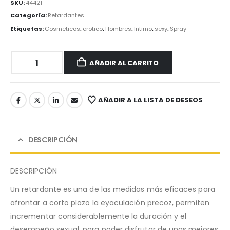
SKU:
44421
Categoría:
Retardantes
Etiquetas:
Cosmeticos
,
erotico
,
Hombres
,
Intimo
,
sexy
,
Spray
AÑADIR AL CARRITO
AÑADIR A LA LISTA DE DESEOS
DESCRIPCIÓN
DESCRIPCIÓN
Un retardante es una de las medidas más eficaces para
afrontar a corto plazo la eyaculación precoz, permiten
incrementar considerablemente la duración y el
desempeño sexual, para poder disfrutar de unas mejores