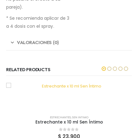
pareja).
* Se recomienda aplicar de 3
a 4 dosis con el spray.
VALORACIONES (0)
RELATED PRODUCTS
ESTRECHANTES
,
SEN INTIMO
Estrechante x 10 ml Sen Íntimo
0
out of 5
$
23.900