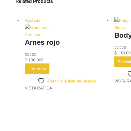
Related Products
Agotado
Bodys
Body
Arneses
Arnes rojo
0
out of 
$
110.00
0
out of 5
$
108.000
Selecc
Leer más
Añadir a la lista de deseos
VISTA R
VISTA RÁPIDA