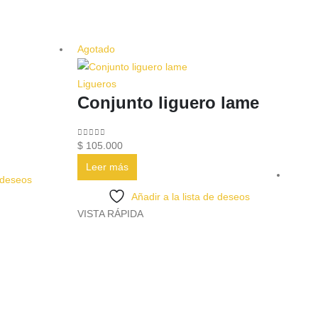
Agotado
Ligueros
Conjunto liguero lame
0
out of 5
$
105.000
cto
Leer más
e deseos
les
Añadir a la lista de deseos
tes.
VISTA RÁPIDA
nes
n