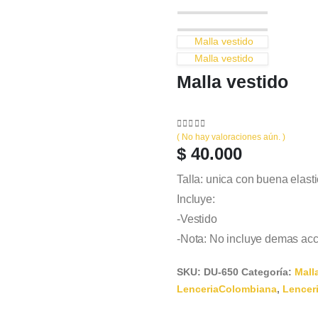
Malla vestido
Malla vestido
Malla vestido
0
out of 5
( No hay valoraciones aún. )
$
40.000
Talla: unica con buena elast
Incluye:
-Vestido
-Nota: No incluye demas acc
SKU:
DU-650
Categoría:
Mall
LenceriaColombiana
,
Lencer
Color