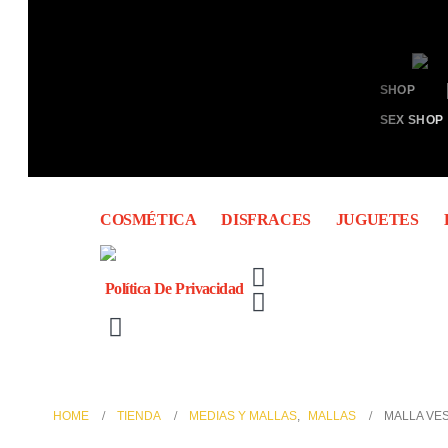
SHOP
SEX SHOP
COSMÉTICA
DISFRACES
JUGUETES
Política De Privacidad
HOME
TIENDA
MEDIAS Y MALLAS
,
MALLAS
MALLA VE