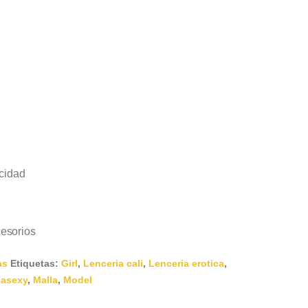
icidad
esorios
as
Etiquetas:
Girl
,
Lenceria cali
,
Lenceria erotica
,
iasexy
,
Malla
,
Model