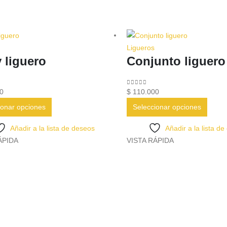
Ligueros
 liguero
Conjunto liguero
5
0
out of 5
0
$
110.000
Este
Este
ionar opciones
Seleccionar opciones
producto
produ
tiene
tiene
Añadir a la lista de deseos
Añadir a la lista d
múltiples
múltip
ÁPIDA
VISTA RÁPIDA
variantes.
varian
Las
Las
opciones
opcio
se
se
pueden
puede
elegir
elegir
en
en