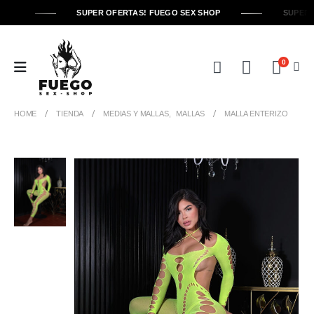
SUPER OFERTAS! FUEGO SEX SHOP
SUPER 
0
HOME
TIENDA
MEDIAS Y MALLAS
,
MALLAS
MALLA ENTERIZO