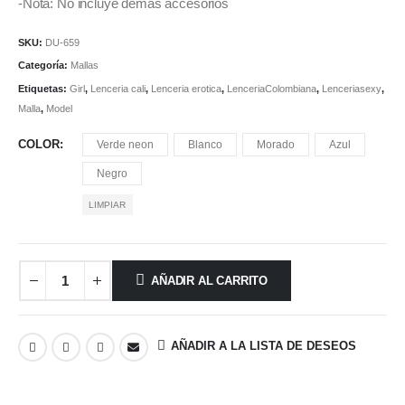
-Nota: No incluye demas accesorios
SKU:
DU-659
Categoría:
Mallas
Etiquetas:
Girl
,
Lenceria cali
,
Lenceria erotica
,
LenceriaColombiana
,
Lenceriasexy
,
Malla
,
Model
COLOR
Verde neon
Blanco
Morado
Azul
Negro
LIMPIAR
AÑADIR AL CARRITO
AÑADIR A LA LISTA DE DESEOS