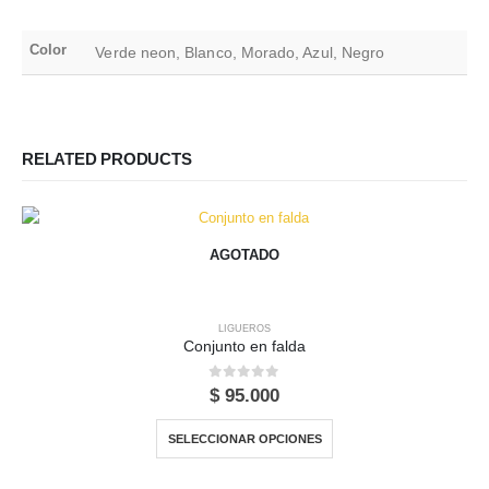
Color
Verde neon, Blanco, Morado, Azul, Negro
RELATED PRODUCTS
AGOTADO
LIGUEROS
Conjunto en falda
0
out of 5
$
95.000
Este producto tiene múltiples variantes. Las opciones se pueden elegir en la página de producto
SELECCIONAR OPCIONES