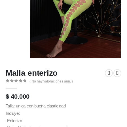
Malla enterizo
( No hay valoraciones aún. )
0
out of 5
$
40.000
Talla: unica con buena elasticidad
Incluye:
-Enterizo