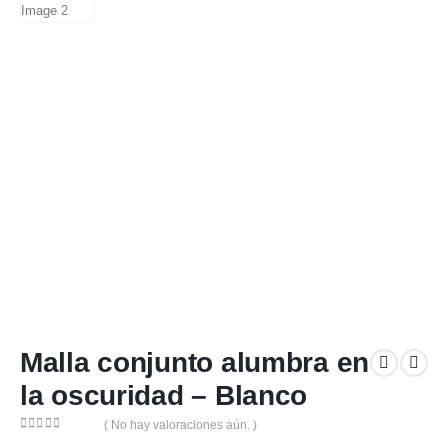
Malla conjunto alumbra en
la oscuridad – Blanco
( No hay valoraciones aún. )
0
out of 5