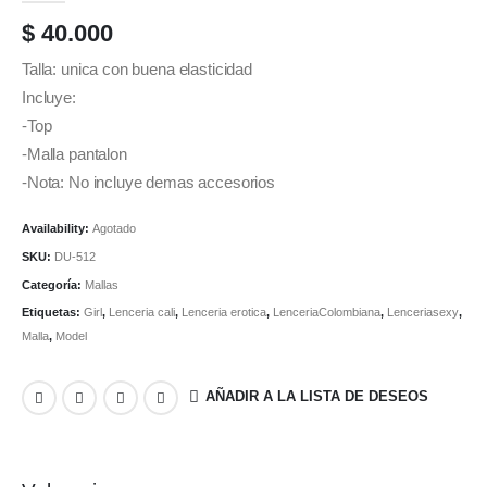
$
40.000
Talla: unica con buena elasticidad
Incluye:
-Top
-Malla pantalon
-Nota: No incluye demas accesorios
Availability:
Agotado
SKU:
DU-512
Categoría:
Mallas
Etiquetas:
Girl
,
Lenceria cali
,
Lenceria erotica
,
LenceriaColombiana
,
Lenceriasexy
,
Malla
,
Model
AÑADIR A LA LISTA DE DESEOS