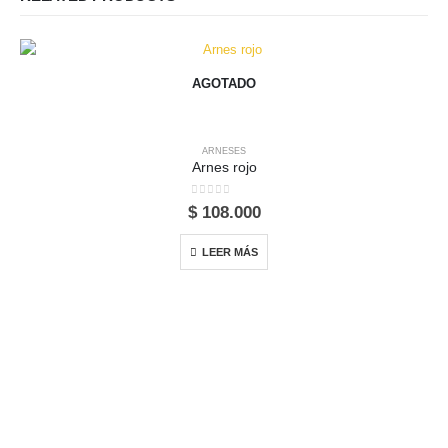
AGOTADO
ARNESES
Arnes rojo
0
out of 5
$
108.000
LEER MÁS