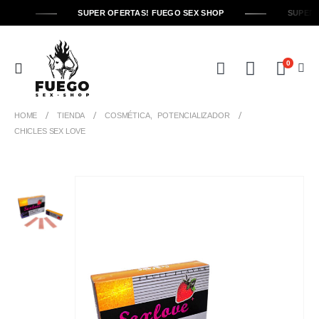
SUPER OFERTAS! FUEGO SEX SHOP
SUPER 
0
HOME
TIENDA
COSMÉTICA
,
POTENCIALIZADOR
CHICLES SEX LOVE