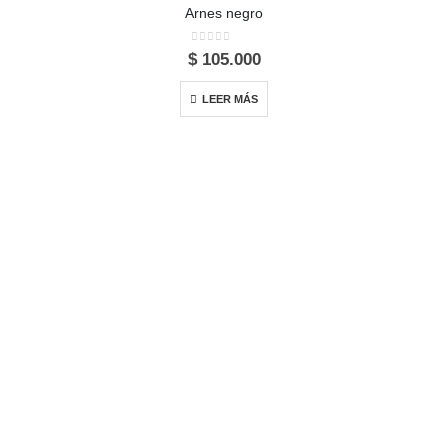
Arnes negro
0
out of 5
$
105.000
LEER MÁS