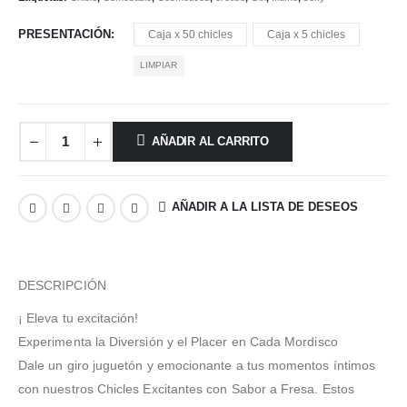
$ 150.000
PRESENTACIÓN
Caja x 50 chicles
Caja x 5 chicles
LIMPIAR
AÑADIR AL CARRITO
AÑADIR A LA LISTA DE DESEOS
DESCRIPCIÓN
¡ Eleva tu excitación!
Experimenta la Diversión y el Placer en Cada Mordisco
Dale un giro juguetón y emocionante a tus momentos íntimos
con nuestros Chicles Excitantes con Sabor a Fresa. Estos