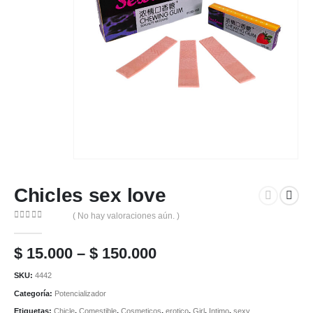
Chicles sex love
( No hay valoraciones aún. )
0
out of 5
Price
$
15.000
–
$
150.000
range:
SKU:
4442
$ 15.000
Categoría:
Potencializador
through
Etiquetas:
Chicle
,
Comestible
,
Cosmeticos
,
erotico
,
Girl
,
Intimo
,
sexy