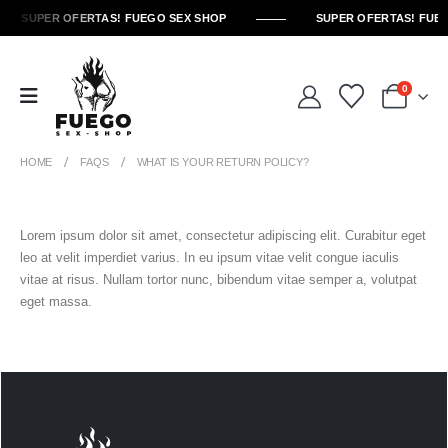
SUPER OFERTAS! FUEGO SEX SHOP
SUPER OFERTAS! FUE
0
HOME
FAQS
WHAT IS YOUR RETURN POLICY?
Lorem ipsum dolor sit amet, consectetur adipiscing elit. Curabitur eget
leo at velit imperdiet varius. In eu ipsum vitae velit congue iaculis
vitae at risus. Nullam tortor nunc, bibendum vitae semper a, volutpat
eget massa.