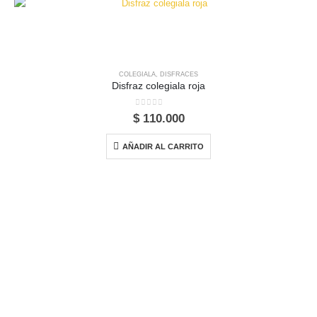
COLEGIALA
,
DISFRACES
Disfraz colegiala roja
0
out of 5
$
110.000
AÑADIR AL CARRITO