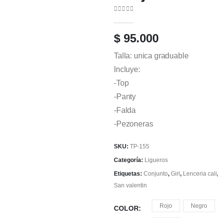
0
out of 5
$
95.000
Talla: unica graduable
Incluye:
-Top
-Panty
-Falda
-Pezoneras
SKU:
TP-155
Categoría:
Ligueros
Etiquetas:
Conjunto
,
Girl
,
Lenceria cali
San valentin
Rojo
Negro
COLOR