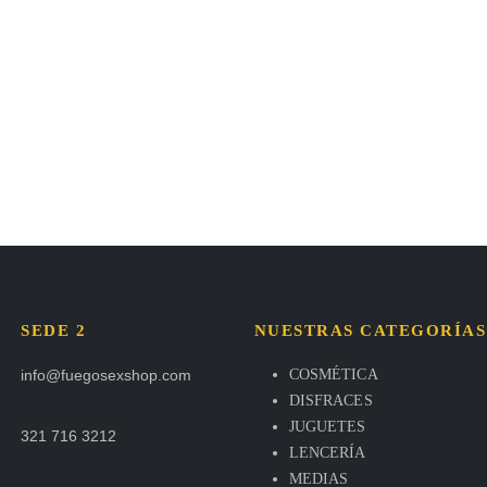
SEDE 2
NUESTRAS CATEGORÍAS
info@fuegosexshop.com
COSMÉTICA
DISFRACES
JUGUETES
321 716 3212
LENCERÍA
MEDIAS