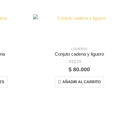
LIGUEROS
ena
Conjuto cadena y liguero
0
out of 5
$
80.000
Este producto tiene múltiples variantes. Las opciones se pueden elegir en la página de producto
ES
AÑADIR AL CARRITO