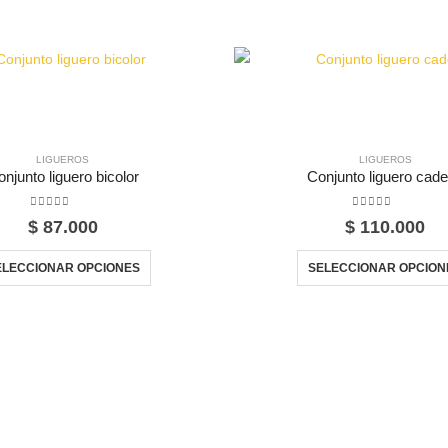
LIGUEROS
LIGUEROS
njunto liguero bicolor
Conjunto liguero cad
0
out of 5
0
out of 5
$
87.000
$
110.000
Este producto tiene múltiples variantes. Las opciones se pueden elegir en la página de producto
ELECCIONAR OPCIONES
SELECCIONAR OPCION