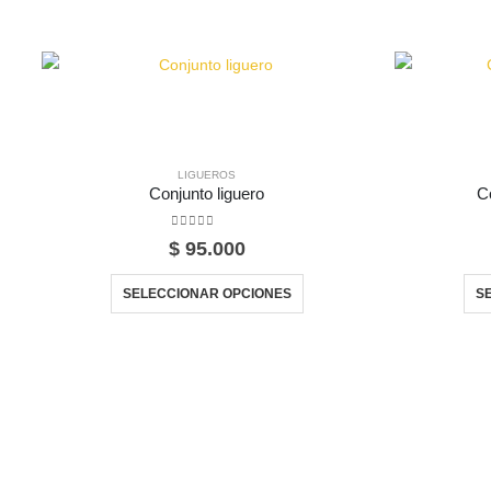
LIGUEROS
Conjunto liguero
Co
0
out of 5
$
95.000
Este producto tiene múltiples variantes. Las opciones se pueden elegir en la página de producto
SELECCIONAR OPCIONES
S