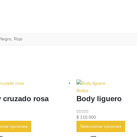
 Negro, Rojo
Bodys
 cruzado rosa
Body liguero
5
0
out of 5
$
110.000
Este
Este
ionar opciones
Seleccionar opciones
producto
produ