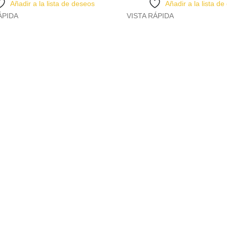
tiene
tiene
Añadir a la lista de deseos
Añadir a la lista d
múltiples
múltip
ÁPIDA
VISTA RÁPIDA
variantes.
varian
Las
Las
opciones
opcio
se
se
pueden
puede
elegir
elegir
en
en
la
la
página
págin
de
de
producto
produ