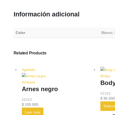
Información adicional
Color
Blanco,
Related Products
Agotado
Bodys
Body
Arneses
Arnes negro
0
out of 
$
95.000
0
out of 5
$
105.000
Selecc
Leer más