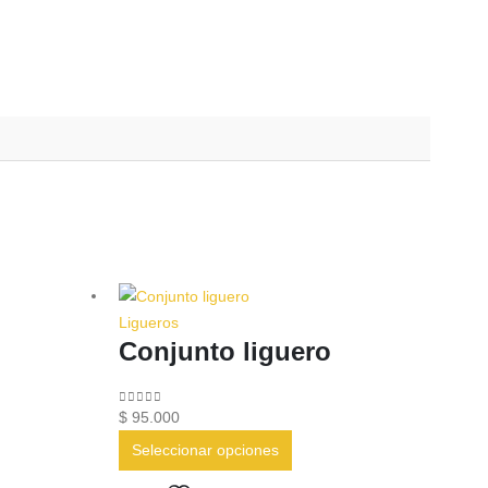
Ligueros
Conjunto liguero
0
out of 5
$
95.000
Este
Seleccionar opciones
cto
producto