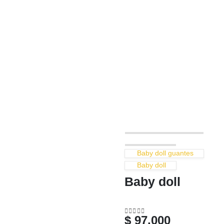
Baby doll guantes
Baby doll
Baby doll
$
97.000
0
out of 5