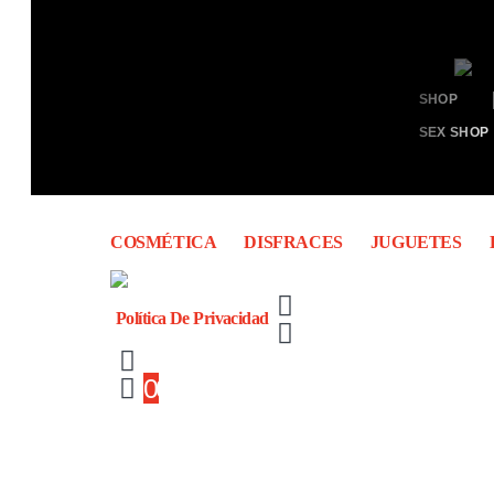
SHOP
SEX SHOP
COSMÉTICA
DISFRACES
JUGUETES
Política De Privacidad
0
0 items